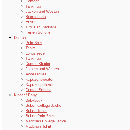
Hemden
Tank Top
Jacken und Westen
Boxershorts
Hosen
Tirol Fan Package
Herren Schuhe
Damen
Polo Shirt
Tshirt
Longsleeve
Tank Top
Damen Kleider
Jacken und Westen
Accessories
Kapuzensweater
Kapuzenpullover
Damen Schuhe
Kinder / Baby
Babybody
Buben College Jacke
Buben Tshirt
Buben Polo Shirt
Mädchen College Jacke
Mädchen Tshirt