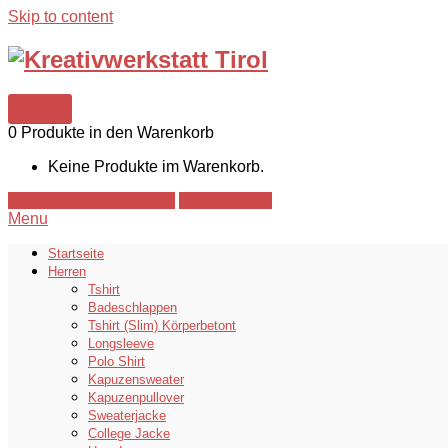
Skip to content
0,00€
0 Produkte in den Warenkorb
Keine Produkte im Warenkorb.
Warenkorb anzeigen →
Zur Kasse →
Menu
Startseite
Herren
Tshirt
Badeschlappen
Tshirt (Slim) Körperbetont
Longsleeve
Polo Shirt
Kapuzensweater
Kapuzenpullover
Sweaterjacke
College Jacke