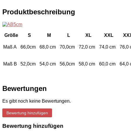
Produktbeschreibung
Größe
S
M
L
XL
XXL
XX
Maß A
66,0cm
68,0 cm
70,0cm
72,0 cm
74,0 cm
76,0
Maß B
52,0cm
54,0 cm
56,0cm
58,0 cm
60,0 cm
64,0
Bewertungen
Es gibt noch keine Bewertungen.
Bewertung hinzufügen
Bewertung hinzufügen