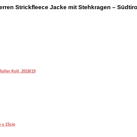
rren Strickfleece Jacke mit Stehkragen – Südtiro
oller Koll. 2018/19
5 x 15cm