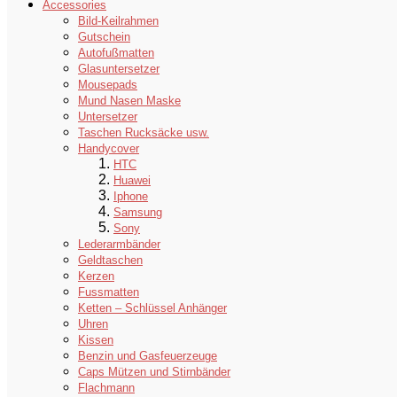
Accessories
Bild-Keilrahmen
Gutschein
Autofußmatten
Glasuntersetzer
Mousepads
Mund Nasen Maske
Untersetzer
Taschen Rucksäcke usw.
Handycover
HTC
Huawei
Iphone
Samsung
Sony
Lederarmbänder
Geldtaschen
Kerzen
Fussmatten
Ketten – Schlüssel Anhänger
Uhren
Kissen
Benzin und Gasfeuerzeuge
Caps Mützen und Stirnbänder
Flachmann