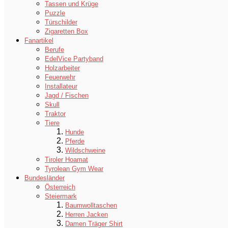
Tassen und Krüge
Puzzle
Türschilder
Zigaretten Box
Fanartikel
Berufe
EdelVice Partyband
Holzarbeiter
Feuerwehr
Installateur
Jagd / Fischen
Skull
Traktor
Tiere
Hunde
Pferde
Wildschweine
Tiroler Hoamat
Tyrolean Gym Wear
Bundesländer
Österreich
Steiermark
Baumwolltaschen
Herren Jacken
Damen Träger Shirt