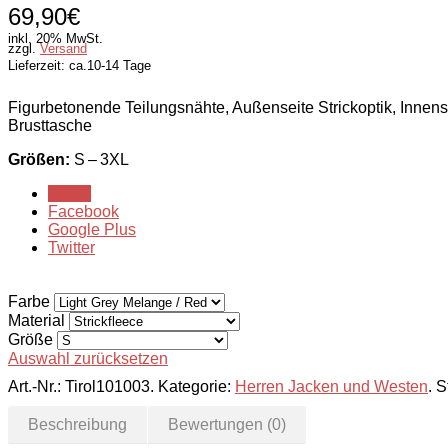
69,90€
inkl. 20% MwSt.
zzgl.
Versand
Lieferzeit: ca.10-14 Tage
Figurbetonende Teilungsnähte, Außenseite Strickoptik, Innens
Brusttasche
Größen:
S – 3XL
Teilen
Facebook
Google Plus
Twitter
Farbe
Material
Größe
Auswahl zurücksetzen
Art.-Nr.:
Tirol101003
.
Kategorie:
Herren Jacken und Westen
.
S
Beschreibung
Bewertungen (0)