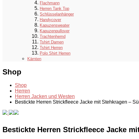
Flachmann
Herren Tank Top
Schlüsselanhänger
Handycover
Kapuzensweater
Kapuzenpullover
Trachtenhemd
Tshirt Damen
Tshirt Herren
Polo Shirt Herren
Kärnten
Shop
Shop
Herren
Herren Jacken und Westen
Bestickte Herren Strickfleece Jacke mit Stehkragen – Süd
Bestickte Herren Strickfleece Jacke mi