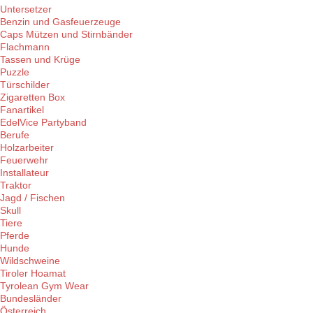
Untersetzer
Benzin und Gasfeuerzeuge
Caps Mützen und Stirnbänder
Flachmann
Tassen und Krüge
Puzzle
Türschilder
Zigaretten Box
Fanartikel
EdelVice Partyband
Berufe
Holzarbeiter
Feuerwehr
Installateur
Traktor
Jagd / Fischen
Skull
Tiere
Pferde
Hunde
Wildschweine
Tiroler Hoamat
Tyrolean Gym Wear
Bundesländer
Österreich