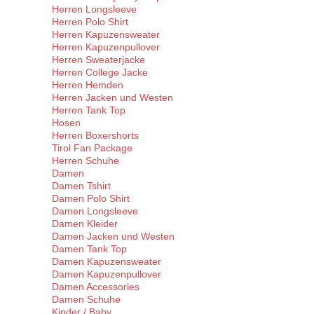
Herren Longsleeve
Herren Polo Shirt
Herren Kapuzensweater
Herren Kapuzenpullover
Herren Sweaterjacke
Herren College Jacke
Herren Hemden
Herren Jacken und Westen
Herren Tank Top
Hosen
Herren Boxershorts
Tirol Fan Package
Herren Schuhe
Damen
Damen Tshirt
Damen Polo Shirt
Damen Longsleeve
Damen Kleider
Damen Jacken und Westen
Damen Tank Top
Damen Kapuzensweater
Damen Kapuzenpullover
Damen Accessories
Damen Schuhe
Kinder / Baby