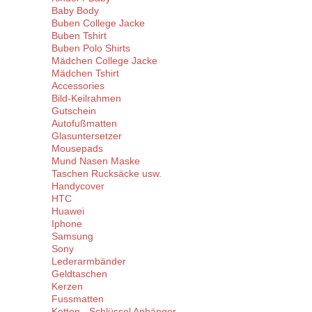
Baby Body
Buben College Jacke
Buben Tshirt
Buben Polo Shirts
Mädchen College Jacke
Mädchen Tshirt
Accessories
Bild-Keilrahmen
Gutschein
Autofußmatten
Glasuntersetzer
Mousepads
Mund Nasen Maske
Taschen Rucksäcke usw.
Handycover
HTC
Huawei
Iphone
Samsung
Sony
Lederarmbänder
Geldtaschen
Kerzen
Fussmatten
Ketten - Schlüssel Anhänger