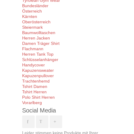
Tyrolean Gym Wear
Bundesländer
Österreich
Kärnten
Oberösterreich
Steiermark
Baumwolltaschen
Herren Jacken
Damen Träger Shirt
Flachmann
Herren Tank Top
Schlüsselanhänger
Handycover
Kapuzensweater
Kapuzenpullover
Trachtenhemd
Tshirt Damen
Tshirt Herren
Polo Shirt Herren
Vorarlberg
Social Media
Leider stimmen keine Produkte mit Ihrer