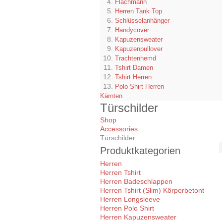
Flachmann
Herren Tank Top
Schlüsselanhänger
Handycover
Kapuzensweater
Kapuzenpullover
Trachtenhemd
Tshirt Damen
Tshirt Herren
Polo Shirt Herren
Kärnten
Türschilder
Shop
Accessories
Türschilder
Produktkategorien
Herren
Herren Tshirt
Herren Badeschlappen
Herren Tshirt (Slim) Körperbetont
Herren Longsleeve
Herren Polo Shirt
Herren Kapuzensweater