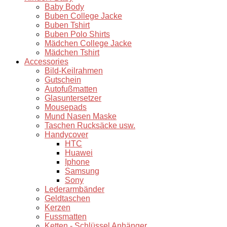
Baby Body
Buben College Jacke
Buben Tshirt
Buben Polo Shirts
Mädchen College Jacke
Mädchen Tshirt
Accessories
Bild-Keilrahmen
Gutschein
Autofußmatten
Glasuntersetzer
Mousepads
Mund Nasen Maske
Taschen Rucksäcke usw.
Handycover
HTC
Huawei
Iphone
Samsung
Sony
Lederarmbänder
Geldtaschen
Kerzen
Fussmatten
Ketten - Schlüssel Anhänger