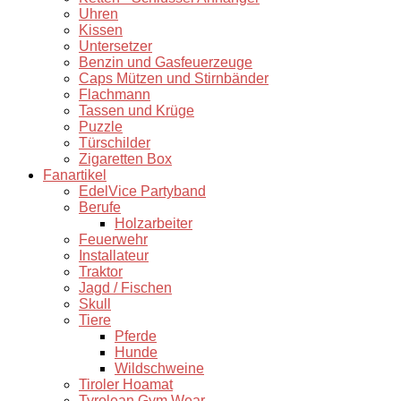
Uhren
Kissen
Untersetzer
Benzin und Gasfeuerzeuge
Caps Mützen und Stirnbänder
Flachmann
Tassen und Krüge
Puzzle
Türschilder
Zigaretten Box
Fanartikel
EdelVice Partyband
Berufe
Holzarbeiter
Feuerwehr
Installateur
Traktor
Jagd / Fischen
Skull
Tiere
Pferde
Hunde
Wildschweine
Tiroler Hoamat
Tyrolean Gym Wear