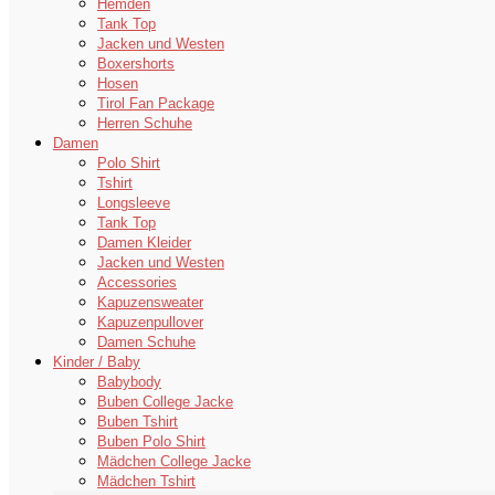
Hemden
Tank Top
Jacken und Westen
Boxershorts
Hosen
Tirol Fan Package
Herren Schuhe
Damen
Polo Shirt
Tshirt
Longsleeve
Tank Top
Damen Kleider
Jacken und Westen
Accessories
Kapuzensweater
Kapuzenpullover
Damen Schuhe
Kinder / Baby
Babybody
Buben College Jacke
Buben Tshirt
Buben Polo Shirt
Mädchen College Jacke
Mädchen Tshirt