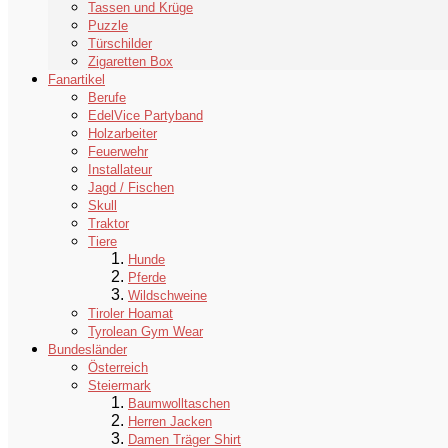
Tassen und Krüge
Puzzle
Türschilder
Zigaretten Box
Fanartikel
Berufe
EdelVice Partyband
Holzarbeiter
Feuerwehr
Installateur
Jagd / Fischen
Skull
Traktor
Tiere
Hunde
Pferde
Wildschweine
Tiroler Hoamat
Tyrolean Gym Wear
Bundesländer
Österreich
Steiermark
Baumwolltaschen
Herren Jacken
Damen Träger Shirt