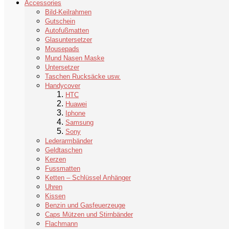
Accessories
Bild-Keilrahmen
Gutschein
Autofußmatten
Glasuntersetzer
Mousepads
Mund Nasen Maske
Untersetzer
Taschen Rucksäcke usw.
Handycover
HTC
Huawei
Iphone
Samsung
Sony
Lederarmbänder
Geldtaschen
Kerzen
Fussmatten
Ketten – Schlüssel Anhänger
Uhren
Kissen
Benzin und Gasfeuerzeuge
Caps Mützen und Stirnbänder
Flachmann