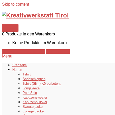
Skip to content
0,00€
0 Produkte in den Warenkorb
Keine Produkte im Warenkorb.
Warenkorb anzeigen →
Zur Kasse →
Menu
Startseite
Herren
Tshirt
Badeschlappen
Tshirt (Slim) Körperbetont
Longsleeve
Polo Shirt
Kapuzensweater
Kapuzenpullover
Sweaterjacke
College Jacke