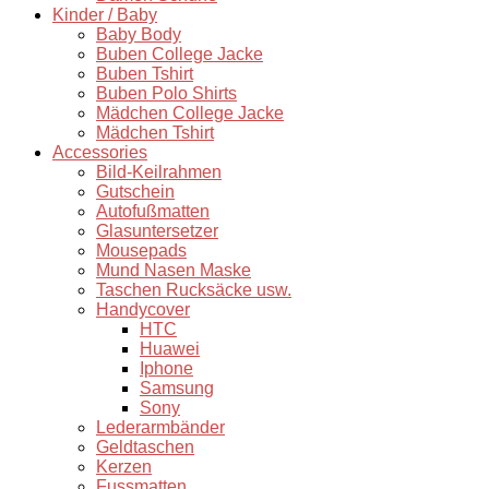
Kinder / Baby
Baby Body
Buben College Jacke
Buben Tshirt
Buben Polo Shirts
Mädchen College Jacke
Mädchen Tshirt
Accessories
Bild-Keilrahmen
Gutschein
Autofußmatten
Glasuntersetzer
Mousepads
Mund Nasen Maske
Taschen Rucksäcke usw.
Handycover
HTC
Huawei
Iphone
Samsung
Sony
Lederarmbänder
Geldtaschen
Kerzen
Fussmatten