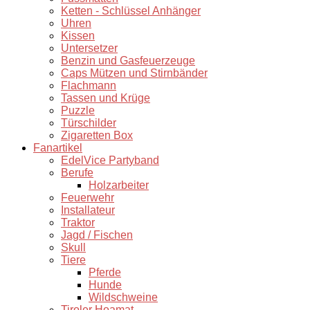
Ketten - Schlüssel Anhänger
Uhren
Kissen
Untersetzer
Benzin und Gasfeuerzeuge
Caps Mützen und Stirnbänder
Flachmann
Tassen und Krüge
Puzzle
Türschilder
Zigaretten Box
Fanartikel
EdelVice Partyband
Berufe
Holzarbeiter
Feuerwehr
Installateur
Traktor
Jagd / Fischen
Skull
Tiere
Pferde
Hunde
Wildschweine
Tiroler Hoamat